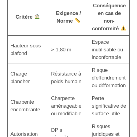
Conséquence
Exigence /
en cas de
Critère
Norme
non-
conformité
Espace
Hauteur sous
> 1,80 m
inutilisable ou
plafond
inconfortable
Risque
Charge
Résistance à
d’effondrement
plancher
poids humain
ou déformation
Charpente
Perte
Charpente
aménageable
significative de
encombrante
ou modifiable
surface utile
Risques
DP si
Autorisation
juridiques et