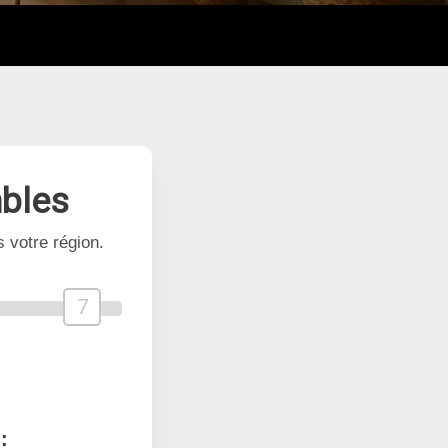
bles
 votre région.
7
: