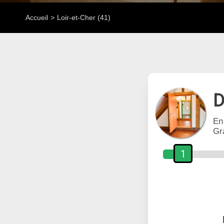
Accueil
Loir-et-Cher (41)
D
En
Gr
1