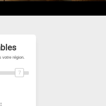
bles
 votre région.
7
: