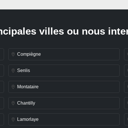
ncipales villes ou nous int
Compiègne
Senlis
Montataire
Chantilly
Lamorlaye