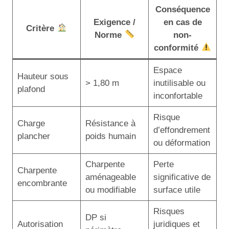
Conséquence
Exigence /
en cas de
Critère
Norme
non-
conformité
Espace
Hauteur sous
> 1,80 m
inutilisable ou
plafond
inconfortable
Risque
Charge
Résistance à
d’effondrement
plancher
poids humain
ou déformation
Charpente
Perte
Charpente
aménageable
significative de
encombrante
ou modifiable
surface utile
Risques
DP si
Autorisation
juridiques et