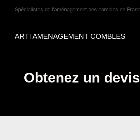
Aller
Spécialistes de l'aménagement des combles en Franc
au
contenu
ARTI AMENAGEMENT COMBLES
Obtenez un devis