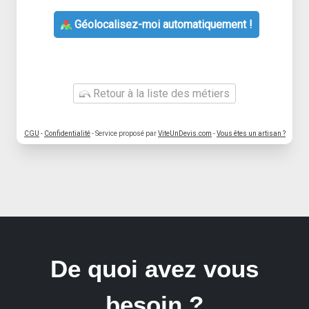
Géolocalisez-moi automatiquement !
Retour à la liste des métiers
CGU
-
Confidentialité
- Service proposé par
ViteUnDevis.com
-
Vous êtes un artisan ?
De quoi avez vous
besoin ?