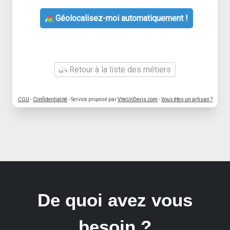
Géolocalisez-moi automatiquement !
Retour à la liste des métiers
CGU
-
Confidentialité
- Service proposé par
ViteUnDevis.com
-
Vous êtes un artisan ?
De quoi avez vous
besoin ?