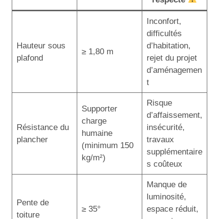
Inconfort,
difficultés
Hauteur sous
d’habitation,
≥ 1,80 m
plafond
rejet du projet
d’aménagemen
t
Risque
Supporter
d’affaissement,
charge
Résistance du
insécurité,
humaine
plancher
travaux
(minimum 150
supplémentaire
kg/m²)
s coûteux
Manque de
luminosité,
Pente de
≥ 35°
espace réduit,
toiture