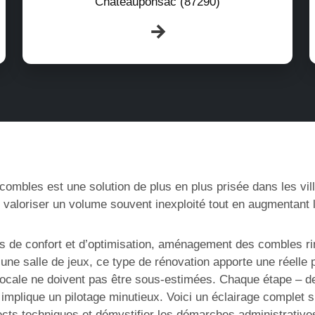
Châteauponsac (87290)
bles est une solution de plus en plus prisée dans les ville
 valoriser un volume souvent inexploité tout en augmentant l
us de confort et d’optimisation, aménagement des combles r
e salle de jeux, ce type de rénovation apporte une réelle pl
ocale ne doivent pas être sous-estimées. Chaque étape – de l’
ants implique un pilotage minutieux. Voici un éclairage comp
spects techniques et démystifier les démarches administrative