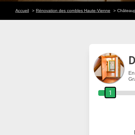
Accueil
Rénovation des combles Haute-Vienne
Châteaup
D
En
Gr
1