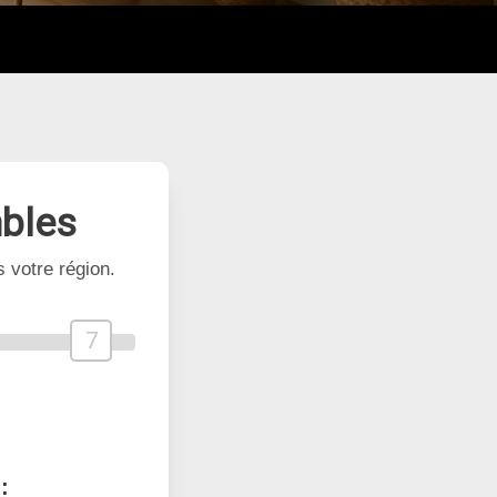
bles
 votre région.
7
: