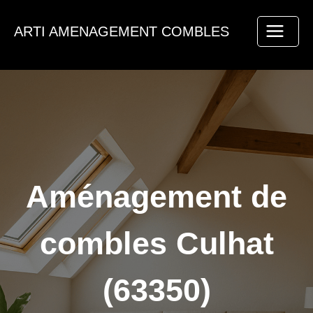
Aller
au
ARTI AMENAGEMENT COMBLES
contenu
Aménagement de
combles Culhat
(63350)