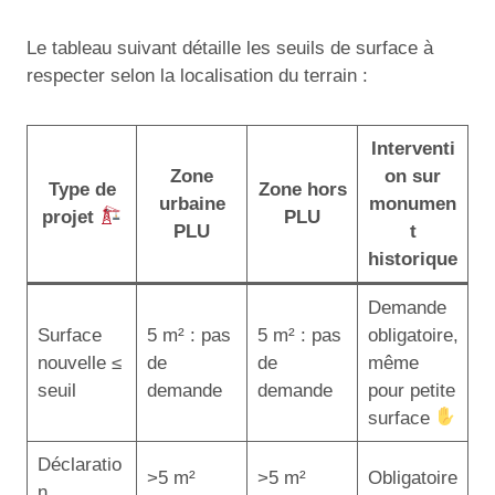
Le tableau suivant détaille les seuils de surface à
respecter selon la localisation du terrain :
Interventi
Zone
on sur
Type de
Zone hors
urbaine
monumen
projet
PLU
PLU
t
historique
Demande
Surface
5 m² : pas
5 m² : pas
obligatoire,
nouvelle ≤
de
de
même
seuil
demande
demande
pour petite
surface
Déclaratio
>5 m²
>5 m²
Obligatoire
n