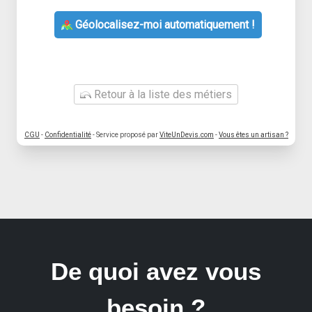
Géolocalisez-moi automatiquement !
Retour à la liste des métiers
CGU
-
Confidentialité
- Service proposé par
ViteUnDevis.com
-
Vous êtes un artisan ?
De quoi avez vous
besoin ?