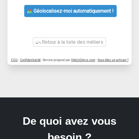
Géolocalisez-moi automatiquement !
Retour à la liste des métiers
CGU
-
Confidentialité
- Service proposé par
ViteUnDevis.com
-
Vous êtes un artisan ?
De quoi avez vous
besoin ?