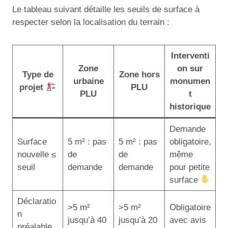
Le tableau suivant détaille les seuils de surface à
respecter selon la localisation du terrain :
Interventi
Zone
on sur
Type de
Zone hors
urbaine
monumen
projet
PLU
PLU
t
historique
Demande
Surface
5 m² : pas
5 m² : pas
obligatoire,
nouvelle ≤
de
de
même
seuil
demande
demande
pour petite
surface
Déclaratio
>5 m²
>5 m²
Obligatoire
n
jusqu’à 40
jusqu’à 20
avec avis
préalable