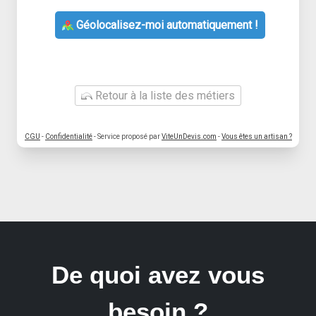
Géolocalisez-moi automatiquement !
Retour à la liste des métiers
CGU
-
Confidentialité
- Service proposé par
ViteUnDevis.com
-
Vous êtes un artisan ?
De quoi avez vous
besoin ?