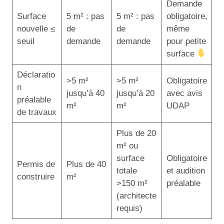
Demande
Surface
5 m² : pas
5 m² : pas
obligatoire,
nouvelle ≤
de
de
même
seuil
demande
demande
pour petite
surface
Déclaratio
>5 m²
>5 m²
Obligatoire
n
jusqu’à 40
jusqu’à 20
avec avis
préalable
m²
m²
UDAP
de travaux
Plus de 20
m² ou
surface
Obligatoire
Permis de
Plus de 40
totale
et audition
construire
m²
>150 m²
préalable
(architecte
requis)