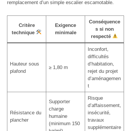
remplacement d’un simple escalier escamotable.
Conséquence
Critère
Exigence
s si non
technique
minimale
respecté
Inconfort,
difficultés
Hauteur sous
d’habitation,
≥ 1,80 m
plafond
rejet du projet
d’aménagemen
t
Risque
Supporter
d’affaissement,
charge
Résistance du
insécurité,
humaine
plancher
travaux
(minimum 150
supplémentaire
kg/m²)