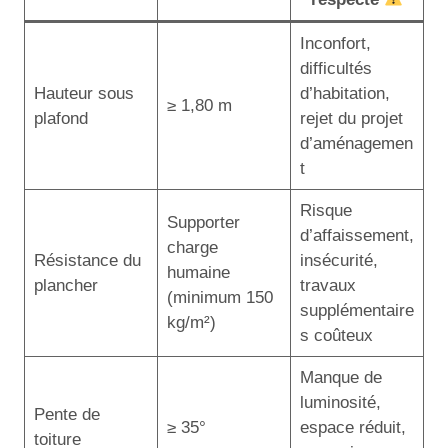
Inconfort,
difficultés
Hauteur sous
d’habitation,
≥ 1,80 m
plafond
rejet du projet
d’aménagemen
t
Risque
Supporter
d’affaissement,
charge
Résistance du
insécurité,
humaine
plancher
travaux
(minimum 150
supplémentaire
kg/m²)
s coûteux
Manque de
luminosité,
Pente de
≥ 35°
espace réduit,
toiture