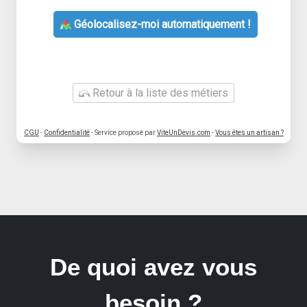
Géolocalisez-moi automatiquement !
Retour à la liste des métiers
CGU
-
Confidentialité
- Service proposé par
ViteUnDevis.com
-
Vous êtes un artisan ?
De quoi avez vous
besoin ?