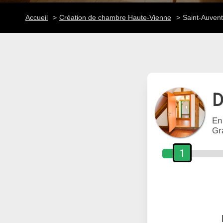
Accueil
Création de chambre Haute-Vienne
Saint-Auvent
D
En
Gr
1