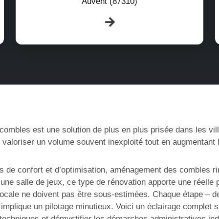
Auvent (87310)
bles est une solution de plus en plus prisée dans les ville
 valoriser un volume souvent inexploité tout en augmentant l
us de confort et d’optimisation, aménagement des combles r
e salle de jeux, ce type de rénovation apporte une réelle pl
ocale ne doivent pas être sous-estimées. Chaque étape – de l’
nts implique un pilotage minutieux. Voici un éclairage comple
s techniques et démystifier les démarches administratives in