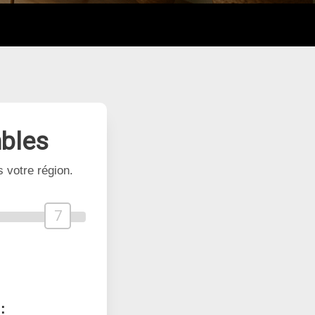
bles
 votre région.
7
: