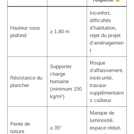
Inconfort,
difficultés
Hauteur sous
d’habitation,
≥ 1,80 m
plafond
rejet du projet
d’aménagemen
t
Risque
Supporter
d’affaissement,
charge
Résistance du
insécurité,
humaine
plancher
travaux
(minimum 150
supplémentaire
kg/m²)
s coûteux
Manque de
luminosité,
Pente de
≥ 35°
espace réduit,
toiture