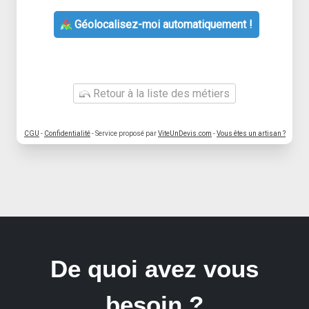
Géolocalisez-moi automatiquement !
Retour à la liste des métiers
CGU
-
Confidentialité
- Service proposé par
ViteUnDevis.com
-
Vous êtes un artisan ?
De quoi avez vous
besoin ?