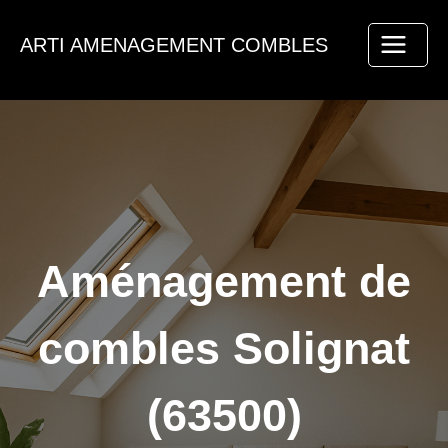
Aller
au
ARTI AMENAGEMENT COMBLES
contenu
Aménagement de
combles Solignat
(63500)