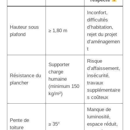
Inconfort,
difficultés
Hauteur sous
d’habitation,
≥ 1,80 m
plafond
rejet du projet
d’aménagemen
t
Risque
Supporter
d’affaissement,
charge
Résistance du
insécurité,
humaine
plancher
travaux
(minimum 150
supplémentaire
kg/m²)
s coûteux
Manque de
luminosité,
Pente de
≥ 35°
espace réduit,
toiture