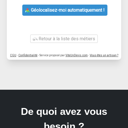
Géolocalisez-moi automatiquement !
Retour à la liste des métiers
CGU
-
Confidentialité
- Service proposé par
ViteUnDevis.com
-
Vous êtes un artisan ?
De quoi avez vous
besoin ?