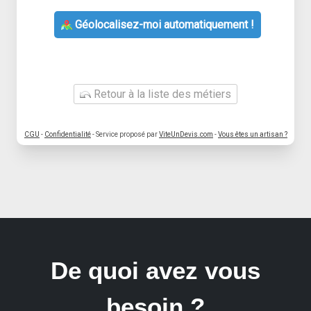
Géolocalisez-moi automatiquement !
Retour à la liste des métiers
CGU
-
Confidentialité
- Service proposé par
ViteUnDevis.com
-
Vous êtes un artisan ?
De quoi avez vous
besoin ?