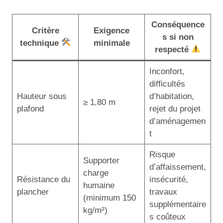
Conséquence
Critère
Exigence
s si non
technique
minimale
respecté
Inconfort,
difficultés
Hauteur sous
d’habitation,
≥ 1,80 m
plafond
rejet du projet
d’aménagemen
t
Risque
Supporter
d’affaissement,
charge
Résistance du
insécurité,
humaine
plancher
travaux
(minimum 150
supplémentaire
kg/m²)
s coûteux