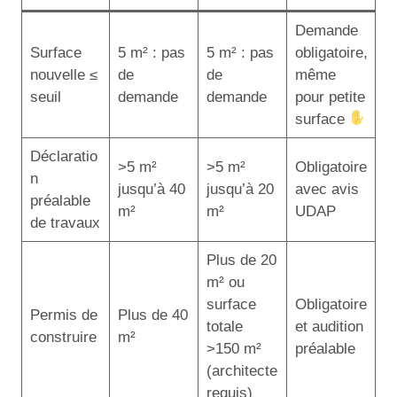
Demande
Surface
5 m² : pas
5 m² : pas
obligatoire,
nouvelle ≤
de
de
même
seuil
demande
demande
pour petite
surface
Déclaratio
>5 m²
>5 m²
Obligatoire
n
jusqu’à 40
jusqu’à 20
avec avis
préalable
m²
m²
UDAP
de travaux
Plus de 20
m² ou
surface
Obligatoire
Permis de
Plus de 40
totale
et audition
construire
m²
>150 m²
préalable
(architecte
requis)